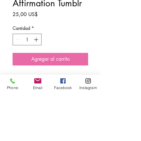
Affirmation Tumblr
Precio
25,00 US$
Cantidad
*
Agregar al carrito
Phone
Email
Facebook
Instagram
El proyecto del efecto
mariposa
Creando espacios seguros
para que las niñas sueñen y
triunfen.