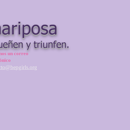
mariposa
ueñen y triunfen.
nos un correo
ónico
cto@bepgirls.org