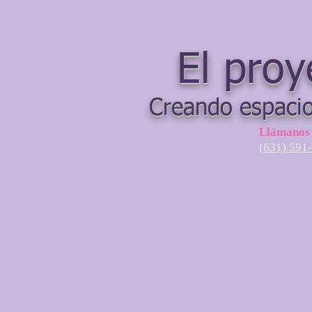
El proy
Creando espacio
Llámanos
(631) 591