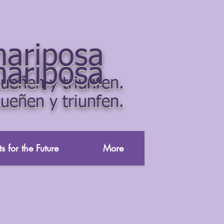
mariposa
mariposa
ueñen y triunfen.
ueñen y triunfen.
s for the Future
More