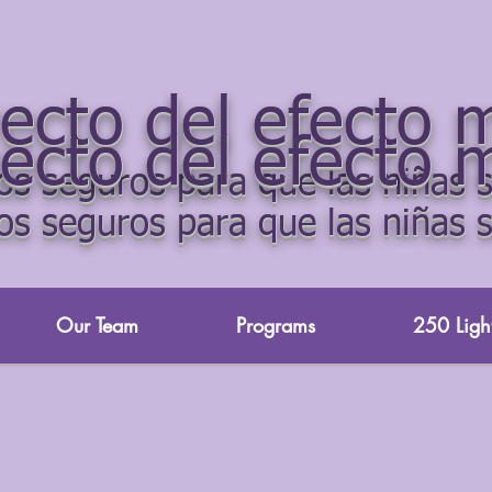
yecto del efecto 
yecto del efecto 
s seguros para que las niñas s
s seguros para que las niñas s
Our Team
Programs
250 Light