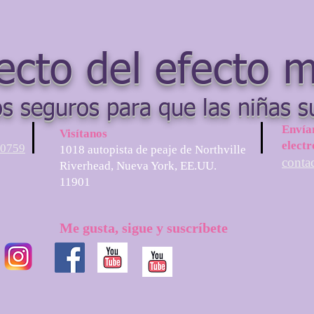
ecto del efecto 
s seguros para que las niñas s
Envía
Visítanos
electr
-0759
1018 autopista de peaje de Northville
conta
Riverhead, Nueva York, EE.UU.
11901
Me gusta, sigue y suscríbete