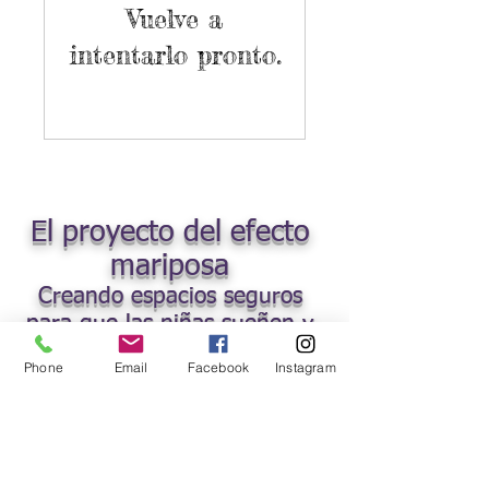
Vuelve a
intentarlo pronto.
El proyecto del efecto
mariposa
Creando espacios seguros
para que las niñas sueñen y
triunfen.
Phone
Email
Facebook
Instagram
Visítanos
1018 autopista de peaje de Northville
Riverhead, Nueva York, EE.UU.
11901
Me gusta, sigue y suscríbete