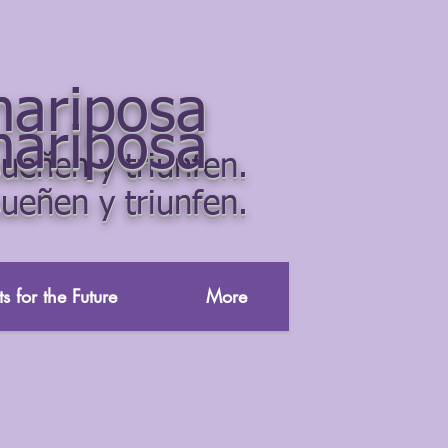
mariposa
mariposa
ueñen y triunfen.
ueñen y triunfen.
s for the Future
More