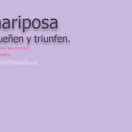
mariposa
ueñen y triunfen.
nos un correo
ónico
cto@bepgirls.org