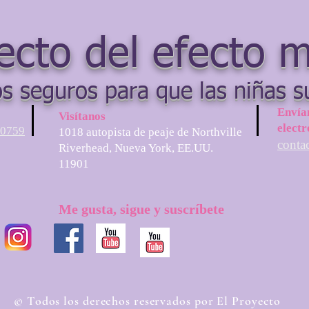
ecto del efecto 
s seguros para que las niñas s
Envía
Visítanos
electr
-0759
1018 autopista de peaje de Northville
conta
Riverhead, Nueva York, EE.UU.
11901
Me gusta, sigue y suscríbete
© Todos los derechos reservados por El Proyecto