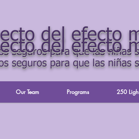
yecto del efecto 
yecto del efecto 
s seguros para que las niñas s
s seguros para que las niñas s
Our Team
Programs
250 Light